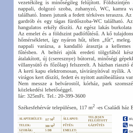
vezetékileg is minőségileg felújított. Földszintjén
nappali, dolgozó szoba, zuhanyzó, WC, kamra v
található. Innen jutunk a fedett térköves teraszra. A
gardrób és egy tágas fürdőszoba-WC található. Az
hangulatos erkély díszíti. Az egész lakás burkolata
Az emelet és a földszint padlófűtésű. A kő tulajdons
hőmérsékletet, így nyáron hűt, télen „fűt”, meleg
nappali varázsa, a kandalló árasztja a kellemes
fűtésben. A beltéri ajtók eredeti tölgyfából ké
átalakított, új (cseresznye) bútorral, minőségi gépe
villanysütő és főzőlap) felszerelt. A házban riasztó
A kerti kapu elektromosan, távirányítóval nyílik. A 
virágos kert díszíti, fedett és nyitott autóbeállásra va
Nem messze a belvárostól, kórház, park szomszé
közlekedési lehetőséggel.
Iár: 325mFt. Tel.: 20-399-3600
2
Székesfehérvár településen, 117 m
-es Családi ház 
TELJESEN
2
ALAPTERÜLET:
ÁLLAPOT:
Hív
117 M
FELÚJÍTOTT
2
TELEK:
FŰTÉS:
GÁZFŰTÉS
Meg
300 M
SZOBÁK:
5 DB
EMELET:
Gyo