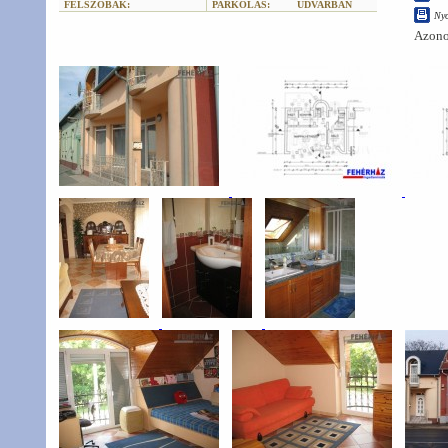
FÉLSZOBÁK:
PARKOLÁS:
UDVARBAN
Ny
Azono