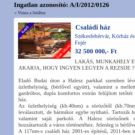
Ingatlan azonosító: A/I/2012/0126
« Vissza a listához
Családi ház
Székesfehérvár, Kórház é
Fejér
32 500 000,- Ft
LAKÁS, MUNKAHELY E
AKARJA, HOGY INGYEN LEGYEN A REZSIJE ?
Eladó Budai úton a Halesz parkkal szemben lév
üzlethelyiség, (bérlővel együtt), valamint a melle
gardróbos, dupla komfortos extrán felújított tetőtér 
ház.
Az üzlethelyiség (kb.40nm) a sörözőtől (kb.70nm.
leválasztott, de bármikor egybe nyitható. Tartozik h
valamint saját parkoló. A Halesz sörözőnek 
hozzátartozik a város történetéhez. Jelenleg is bérlő
A 117nm-s családi ház 2001-es építésű, 2011-ben tel