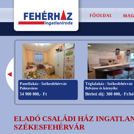
Panellakás - Székesfehérvár
Téglalakás - Székesfehérvár
Palotaváros
Belváros és környéke
54 900 000,- Ft
Bérleti díj: 300 000,- Ft/hó
ELADÓ CSALÁDI HÁZ INGATLAN
SZÉKESFEHÉRVÁR