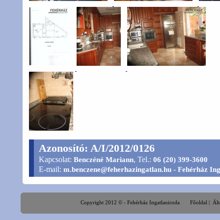
Azonosító: A/I/2012/0126
Kapcsolat:
, Tel.:
Benczéné Mariann
06 (20) 399-3600
E-mail:
-
m.benczene@feherhazingatlan.hu
Fehérház Ing
Copyright 2012 © - Fehérház Ingatlaniroda
Főoldal
|
Ált