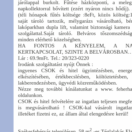
járólappal burkolt. Fűtése házközponti, a meleg
napkollektorral bővített (ezért nyáron nincs hődíj).
(téli hónapok fűtés költsége :8eFt, közös költség:
saját tároló tartozik, mélygarázs vásárolható, b
lakóparkban dupla lift, valamint biztonsági kamera
szolgálattal.Saját tároló. Belváros tőszomszéds
minden elérhető közelségben.
HA FONTOS A KÉNYELEM, A NA
KERTKAPCSOLAT, SZINTE A BELVÁROSBAN….
I.ár : 69.9mFt. Tel.: 20/323-0220
Irodánk szolgáltatást nyújt Önnek :
ingyenes CSOK és hitel ügyintézésben, energet
elkészítésében, értékbecslésben, költöztetésben, l
lakberendezésben, ügyvédi közreműködésben.
Nézze meg további kínálatunkat a www. feherha
oldalunkon.
CSOK és hitel felvételére az ingatlan teljesen megf
is megvásárolható ! CSOK-kal vásárolt inga
illetéket fizetni ez, az állam által elengedésre kerül!
2
Székesfehérvár településen, 58 m
-es Téglalakás El