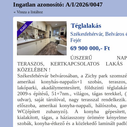
Ingatlan azonosító: A/I/2026/0047
« Vissza a listához
Téglalakás
Székesfehérvár, Belváros 
Fejér
69 900 000,- Ft
ÚJSZERŰ NAPPAL
TERASZOS, KERTKAPCSOLATOS LAKÁS
KÖZELÉBEN !
Székesfehérvár belvárosában, a Zichy park szomszé
amerikai konyhás-nappalis+1 szobás, teraszos,
lakóparki, akadálymentesített, földszinti téglalak
2009-s építésű, 51+7nm., világos, tágas terekkel, 
udvar), saját tárolóval, nagy terasszal rendelkezik
előszoba, amerikai konyha-nappali, hálószoba, gar
WC(épített zuhanyzó). A konyha gépesített, 
kialakított, tágas, a háziasszony örömére kényelmes
szobák, konyha-étkező és a közlekedő laminált padl