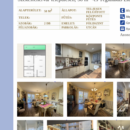
TELJESEN
2
ALAPTERÜLET:
ÁLLAPOT:
Hív
58 M
FELÚJÍTOTT
KÖZPONTI
Meg
TELEK:
FŰTÉS:
FŰTÉS
Gyo
SZOBÁK:
2 DB
EMELET:
FÖLDSZINT
FÉLSZOBÁK:
PARKOLÁS:
UTCÁN
Ny
Azono