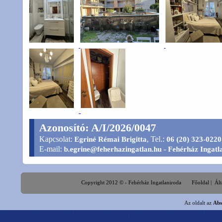
Azonosító: A/I/2026/0047
Kapcsolat:
, Tel.:
Egriné Rémai Brigitta
06 (20) 323-0220
E-mail:
-
b.egrine@feherhazingatlan.hu
Fehérház Ingatl
Copyright 2012 © - Fehérház Ingatlaniroda
Főoldal
|
Ált
Az oldalt az
Abs