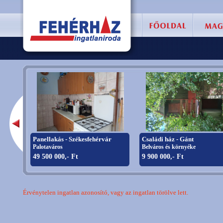
Panellakás - Székesfehérvár
Családi ház - Gánt
Palotaváros
Belváros és környéke
49 500 000,- Ft
9 900 000,- Ft
Érvénytelen ingatlan azonosító, vagy az ingatlan törölve lett.