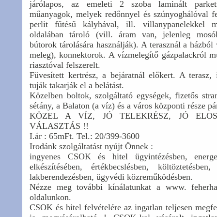
járólapos, az emeleti 2 szoba laminált parke
műanyagok, melyek redőnnyel és szúnyoghálóval fel
perlit fűtésű kályhával, ill. villanypanelekkel
oldalában tároló (vill. áram van, jelenleg mosó
bútorok tárolására használják). A terasznál a házból 
meleg), konnektorok. A vízmelegítő gázpalackról m
riasztóval felszerelt.
Füvesített kertrész, a bejáratnál előkert. A terasz, i
tuják takarják el a belátást.
Közelben boltok, szolgáltató egységek, fizetős strand
sétány, a Balaton (a víz) és a város központi része pá
KÖZEL A VÍZ, JÓ TELEKRÉSZ, JÓ ELO
VÁLASZTÁS !!
I.ár : 65mFt. Tel.: 20/399-3600
Irodánk szolgáltatást nyújt Önnek :
ingyenes CSOK és hitel ügyintézésben, energet
elkészítésében, értékbecslésben, költöztetésben, l
lakberendezésben, ügyvédi közreműködésben.
Nézze meg további kínálatunkat a www. feherha
oldalunkon.
CSOK és hitel felvételére az ingatlan teljesen megf