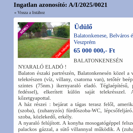
Ingatlan azonosító: A/I/2025/0021
« Vissza a listához
Üdülő
Balatonkenese, Belváros 
Veszprém
65 000 000,- Ft
BALATONKENESÉ
NYARALÓ ELADÓ !
Balaton északi partrészén, Balatonkenesén közel a 
telekrészen (víz, villany, csatorna van), tetőtér beé
szintes (75nm.) ikernyaraló eladó. Téglaépítésű, p
fedéssel), elkerített külön saját telekrésszel. 
kőzetgyapottal.
A ház részei : bejárat a tágas terasz felől, ameri
(szoba), (zuhanyzós) fürdőszoba-WC, lépcsőfeljáró
szoba, közlekedő, erkély.
A nyaraló felújított. A konyha mosogatógéppel felsze
palackos gázzal, a sütő villannyal működik. A (zu