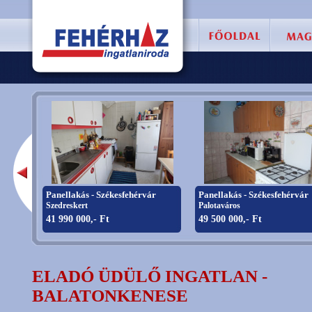
Panellakás - Székesfehérvár
Panellakás - Székesfehérvár
Szedreskert
Palotaváros
41 990 000,- Ft
49 500 000,- Ft
ELADÓ ÜDÜLŐ INGATLAN -
BALATONKENESE