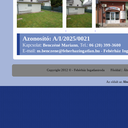
Azonosító: A/I/2025/0021
Kapcsolat:
, Tel.:
Benczéné Mariann
06 (20) 399-3600
E-mail:
-
m.benczene@feherhazingatlan.hu
Fehérház Ing
Copyright 2012 © - Fehérház Ingatlaniroda
Főoldal
|
Ált
Az oldalt az
Abs