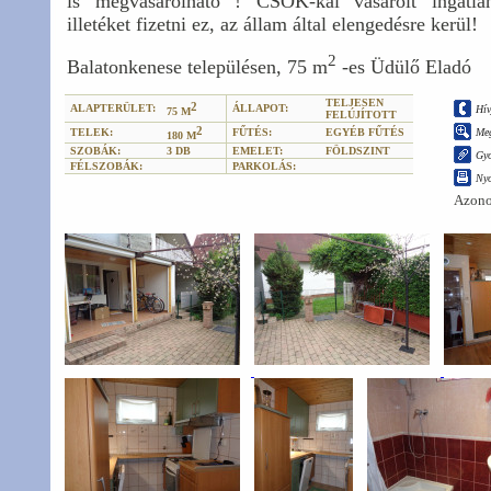
is megvásárolható ! CSOK-kal vásárolt inga
illetéket fizetni ez, az állam által elengedésre kerül!
2
Balatonkenese településen, 75 m
-es Üdülő Eladó
TELJESEN
2
ALAPTERÜLET:
ÁLLAPOT:
Hív
75 M
FELÚJÍTOTT
2
TELEK:
FŰTÉS:
EGYÉB FŰTÉS
Meg
180 M
SZOBÁK:
3 DB
EMELET:
FÖLDSZINT
Gyo
FÉLSZOBÁK:
PARKOLÁS:
Ny
Azono