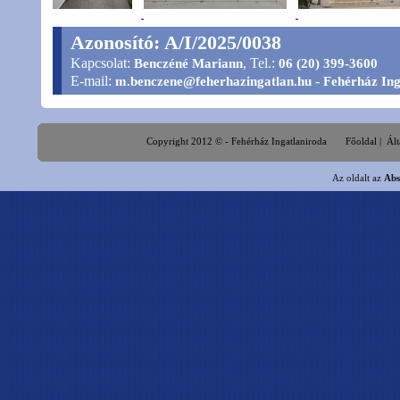
Azonosító: A/I/2025/0038
Kapcsolat:
, Tel.:
Benczéné Mariann
06 (20) 399-3600
E-mail:
-
m.benczene@feherhazingatlan.hu
Fehérház Ing
Copyright 2012 © - Fehérház Ingatlaniroda
Főoldal
|
Ált
Az oldalt az
Abs