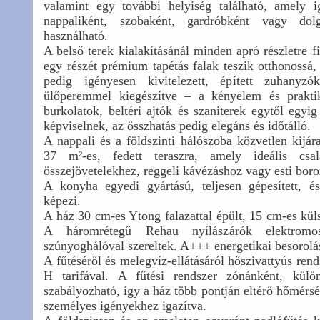
valamint egy további helyiség található, amely i
nappaliként, szobaként, gardróbként vagy dol
használható.
A belső terek kialakításánál minden apró részletre f
egy részét prémium tapétás falak teszik otthonossá
pedig igényesen kivitelezett, épített zuhanyzó
ülőperemmel kiegészítve – a kényelem és prakt
burkolatok, beltéri ajtók és szaniterek egytől egy
képviselnek, az összhatás pedig elegáns és időtálló.
A nappali és a földszinti hálószoba közvetlen kijára
37 m²-es, fedett teraszra, amely ideális csa
összejövetelekhez, reggeli kávézáshoz vagy esti bor
A konyha egyedi gyártású, teljesen gépesített, és
képezi.
A ház 30 cm-es Ytong falazattal épült, 15 cm-es küls
A háromrétegű Rehau nyílászárók elektromo
szúnyoghálóval szereltek. A+++ energetikai besorolá
A fűtéséről és melegvíz-ellátásáról hőszivattyús ren
H tarifával. A fűtési rendszer zónánként, külön
szabályozható, így a ház több pontján eltérő hőmérsék
személyes igényekhez igazítva.