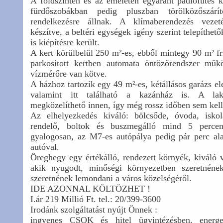
A földszinten és az emeleten egyaránt padlófűtés ke
fürdőszobákban pedig pluszban törölközőszárí
rendelkezésre állnak. A klímaberendezés veze
készítve, a beltéri egységek igény szerint telepíthet
is kiépítésre került.
A kert körülbelül 250 m²-es, ebből mintegy 90 m² fri
parkosított kertben automata öntözőrendszer műk
vízmérőre van kötve.
A házhoz tartozik egy 49 m²-es, kétállásos garázs e
valamint itt található a kazánház is. A lakó
megközelíthető innen, így még rossz időben sem kell 
Az elhelyezkedés kiváló: bölcsőde, óvoda, iskol
rendelő, boltok és buszmegálló mind 5 percen
gyalogosan, az M7-es autópálya pedig pár perc ala
autóval.
Öreghegy egy értékálló, rendezett környék, kiváló 
akik nyugodt, minőségi környezetben szeretnén
szeretnének lemondani a város közelségéről.
IDE AZONNAL KÖLTÖZHET !
I.ár 219 Millió Ft. tel.: 20/399-3600
Irodánk szolgáltatást nyújt Önnek :
ingyenes CSOK és hitel ügyintézésben, energet