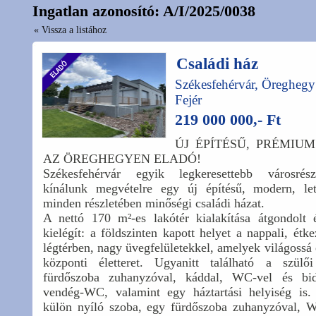
Ingatlan azonosító: A/I/2025/0038
« Vissza a listához
Családi ház
Székesfehérvár, Öreghegy
Fejér
219 000 000,- Ft
ÚJ ÉPÍTÉSŰ, PRÉMIU
AZ ÖREGHEGYEN ELADÓ!
Székesfehérvár egyik legkeresettebb városrés
kínálunk megvételre egy új építésű, modern, leti
minden részletében minőségi családi házat.
A nettó 170 m²-es lakótér kialakítása átgondolt
kielégít: a földszinten kapott helyet a nappali, ét
légtérben, nagy üvegfelületekkel, amelyek világossá é
központi életteret. Ugyanitt található a szülő
fürdőszoba zuhanyzóval, káddal, WC-vel és bi
vendég-WC, valamint egy háztartási helyiség is.
külön nyíló szoba, egy fürdőszoba zuhanyzóval, W