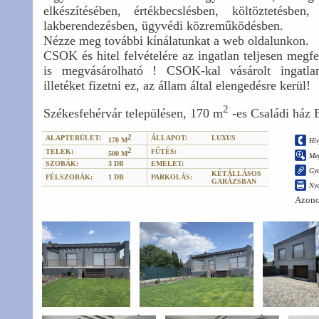
elkészítésében, értékbecslésben, költöztetésben, l
lakberendezésben, ügyvédi közreműködésben.
Nézze meg további kínálatunkat a web oldalunkon.
CSOK és hitel felvételére az ingatlan teljesen megf
is megvásárolható ! CSOK-kal vásárolt inga
illetéket fizetni ez, az állam által elengedésre kerül!
2
Székesfehérvár településen, 170 m
-es Családi ház 
2
ALAPTERÜLET:
ÁLLAPOT:
LUXUS
170 M
Hív
2
TELEK:
FŰTÉS:
500 M
Meg
SZOBÁK:
3 DB
EMELET:
Gyo
KÉTÁLLÁSOS
FÉLSZOBÁK:
1 DB
PARKOLÁS:
GARÁZSBAN
Ny
Azono