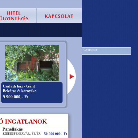
Gyorslista
Családi ház - Gánt
Családi ház - Szabadbattyán
Belváros és környéke
Belváros és környéke
9 900 000,- Ft
22 990 000,- Ft
Ó INGATLANOK
Panellakás
SZÉKESFEHÉRVÁR, FEJÉR
50 999 000,- Ft