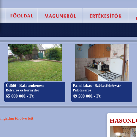
Üdülő - Balatonkenese
Panellakás - Székesfehérvár
Belváros és környéke
Palotaváros
65 000 000,- Ft
49 500 000,- Ft
ngatlan törölve lett.
HASONL