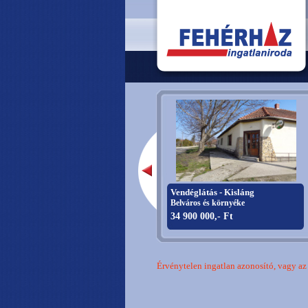
Vendéglátás - Kisláng
Belváros és környéke
34 900 000,- Ft
Érvénytelen ingatlan azonosító, vagy az i