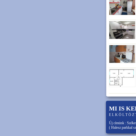
MI IS K
E L K Ö L T Ö Z 
Új címünk : Székes
( Halesz parkkal s