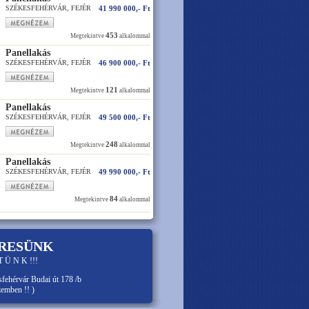
SZÉKESFEHÉRVÁR, FEJÉR
41 990 000,- Ft
453
Megtekintve
alkalommal
Panellakás
SZÉKESFEHÉRVÁR, FEJÉR
46 900 000,- Ft
121
Megtekintve
alkalommal
Panellakás
SZÉKESFEHÉRVÁR, FEJÉR
49 500 000,- Ft
248
Megtekintve
alkalommal
Panellakás
SZÉKESFEHÉRVÁR, FEJÉR
49 990 000,- Ft
84
Megtekintve
alkalommal
ERESÜNK
T Ü N K !!!
fehérvár Budai út 178 /b
zemben !! )