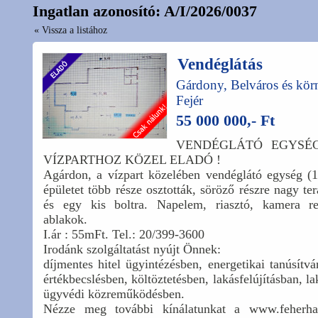
Ingatlan azonosító: A/I/2026/0037
« Vissza a listához
Vendéglátás
Gárdony, Belváros és kör
Fejér
55 000 000,- Ft
VENDÉGLÁTÓ EGYSÉ
VÍZPARTHOZ KÖZEL ELADÓ !
Agárdon, a vízpart közelében vendéglátó egység (
épületet több része osztották, söröző részre nagy ter
és egy kis boltra. Napelem, riasztó, kamera r
ablakok.
I.ár : 55mFt. Tel.: 20/399-3600
Irodánk szolgáltatást nyújt Önnek:
díjmentes hitel ügyintézésben, energetikai tanúsítvá
értékbecslésben, költöztetésben, lakásfelújításban, l
ügyvédi közreműködésben.
Nézze meg további kínálatunkat a www.feherha