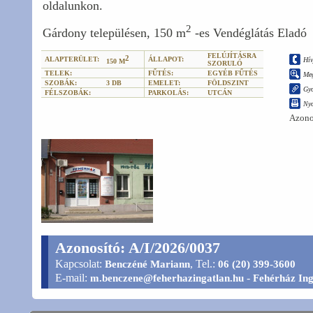
oldalunkon.
2
Gárdony településen, 150 m
-es Vendéglátás Eladó
FELÚJÍTÁSRA
2
ALAPTERÜLET:
ÁLLAPOT:
Hív
150 M
SZORULÓ
TELEK:
FŰTÉS:
EGYÉB FŰTÉS
Meg
SZOBÁK:
3 DB
EMELET:
FÖLDSZINT
Gyo
FÉLSZOBÁK:
PARKOLÁS:
UTCÁN
Ny
Azono
Azonosító: A/I/2026/0037
Kapcsolat:
, Tel.:
Benczéné Mariann
06 (20) 399-3600
E-mail:
-
m.benczene@feherhazingatlan.hu
Fehérház Ing